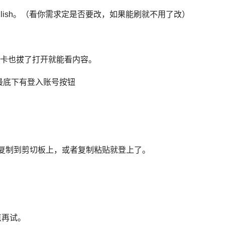
lish。（看你需求定是否要改，如果能刷就不用了改）
，手机卡也拔了打开就能看内容。
最底下有登入账号按钮
提前复制到剪切板上，或者复制粘贴就登上了。
点再试。