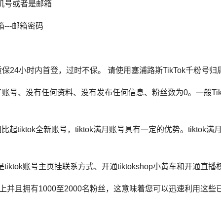
-手机号或者是邮箱
箱---邮箱密码
质保24小时内首登，过时不保。
请使用塞浦路斯TikTok千粉号
，仅注册了账号、没有任何资料、没有发布任何信息、粉丝数为0。一般T
比起tiktok全新账号，tiktok满月账号具有一定的优势。
tiktok
满月
iktok账号主页挂联系方式、开通tiktokshop小黄车和开通直
月以上并且拥有1000至2000名粉丝，这意味着您可以迅速利用