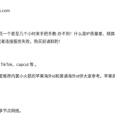
.com
们花一个甚至几个小时来手把手教-办不到！什么是IP质量差、频换I
证或者连接服务失败，购买前请斟酌！
Tok、capcut 等 。
这里推荐内置小火箭的苹果海外id和普通海外id供大家参考。
苹果商
独享节点网络。