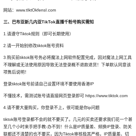
网站：www.tIktOkfensI.com
三、巴布亚新几内亚TikTok直播千粉号
购买需知
1.请遵守Tiktok规则（即可长期使用）
2.请一开始别修改tiktok账号资料
3.购买前tiktok账号务必将魔法上网软件配置完成，因对魔法上网工具
不理解或无法使用原因导致无法登录概不退款退货！下单默认同意该
项售后说明！
登录tiktok账号前请自己设置环境不要使用香港IP
不懂技术，需测试账号请直接网页登录即可 https://www.tiktok.com
4.请不要大量购买，你登录不上，很可能是你ip问题
tiktok账号登录都不会的就不要买了。几元的买卖还要求我们花一个甚
至几个小时来手把手教-办不到！什么是IP质量差、频换IP登录、防关
联都还不清楚的也不要买，因为Tiktok审核极其严格，IP质量差、切