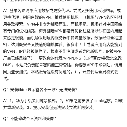
A：登录闪退清除应用数据或更换代理。尝试太多使用忘记密码，或
更换代理，别用白嫖的VPN，推荐使用机场。（机场与VPN的区别引
用谷歌搜索：VPN并非专为翻墙而生，而机场是。机场针对中国网络
有专门的优化线路，海外翻墙VPN都没有优化线路所以你在国内用起
来感觉很慢，而机场采用境内服务器中转流量数据，数据经过全程加
密，达到既安全又快速的翻墙体验。很多市面上或者应用商店能搜到
的VPN，IP已经被嫖烂了，根本不能注册或者登陆新账号，IP被APP
厂商已经风控了），更改你的代理/VPN/DNS（自行百度/谷歌怎么改
DNS，本站只负责账号密码能正常登陆，你要是APP不能登陆，请用
网页登录测试，本站账号是没有问题的。），开启代理全局模式尝
试。
Q：安装tiktok显示签名不一致？无法安装？
A：1，华为手机关闭纯净模式。2，如果之前安装了tiktok程序，卸载
并重新安装。3，提示安装包无法安装尝试断网安装。
Q：不能修改个人资料和头像？