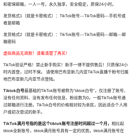
和密保邮箱，一人一号，永久独享，安全稳定，质保24小时。
发货格式1（就是卡密格式）：TikTok账号---TikTok密码---手机号或
者是邮箱
发货格式2（就是卡密格式）：TikTok账号---TikTok密码---邮箱---邮
箱密码
虚拟商品无退款！请看清楚了再买！
TikTok验证严格！禁止新手购买！新手一律不提供售后！只质保24小
时内首登，过时不保。
请使用巴布亚新几内亚TikTok直播千粉号归属
地巴布亚新几内亚节点登陆。
Tiktok白号
最基础的TikTok账号被称为"tiktok白号"，仅注册了账号、
没有任何资料、没有发布任何信息、粉丝数为0。一般TikTok账号通
过邮箱进行注册。
TikTok白号
的价格相对较为亲民，因此适合个人用
户或初次尝试的新手。
TikTok满月号
指的是这个
tiktok
账号注册时间超过一个月，
相比起
tiktok全新账号，tiktok满月账号具有一定的优势。
tiktok
满月账号在