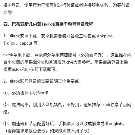
换IP登录、使用行为异常可能进行验证或者连接服务失败，购买前请
斟酌！
四、巴布亚新几内亚TikTok直播千粉号
登录教程
1、tiktok安卓下载：安卓机需要装好谷歌三件套或 apkpure、
TikTok、capcut 等 。
tiktok苹果下载：登录海外苹果商店账号（必须要海外），这里推荐内
置小火箭的苹果海外id和普通海外id供大家参考。
苹果商店登录上后
搜索tiktok和小伙箭下载即可。
2、tiktok账号登录前需要说明三个重要点：
①、必须拔掉手机Sim卡
②、魔法网络，别用大众机场的，不好用，这里推荐tiktok独享节点网
络。
③、加速器和节点配置好后，手机语言可以改成繁体或者english。
（看你需求定是否要改，如果能刷就不用了改）