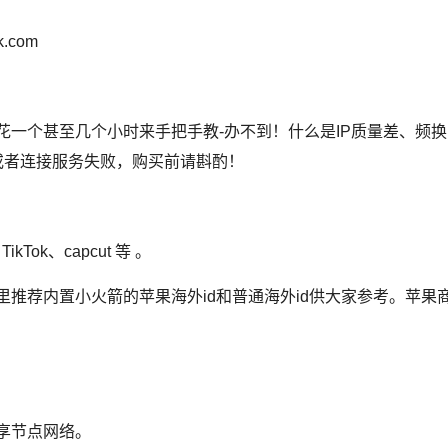
.com
们花一个甚至几个小时来手把手教-办不到！什么是IP质量差、频换I
证或者连接服务失败，购买前请斟酌！
Tok、capcut 等 。
这里推荐内置小火箭的苹果海外id和普通海外id供大家参考。
苹果商
独享节点网络。