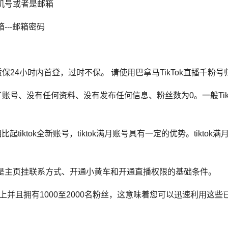
-手机号或者是邮箱
箱---邮箱密码
质保24小时内首登，过时不保。
请使用巴拿马TikTok直播千粉
，仅注册了账号、没有任何资料、没有发布任何信息、粉丝数为0。一般T
比起tiktok全新账号，tiktok满月账号具有一定的优势。
tiktok
满月
丝是主页挂联系方式、开通小黄车和开通直播权限的基础条件。
月以上并且拥有1000至2000名粉丝，这意味着您可以迅速利用