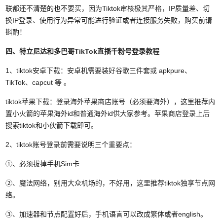
联都还不清楚的也不要买，因为Tiktok审核极其严格，IP质量差、切
换IP登录、使用行为异常可能进行验证或者连接服务失败，购买前请
斟酌！
四、特立尼达和多巴哥TikTok直播千粉号
登录教程
1、tiktok安卓下载：安卓机需要装好谷歌三件套或 apkpure、
TikTok、capcut 等 。
tiktok苹果下载：登录海外苹果商店账号（必须要海外），这里推荐内
置小火箭的苹果海外id和普通海外id供大家参考。
苹果商店登录上后
搜索tiktok和小伙箭下载即可。
2、tiktok账号登录前需要说明三个重要点：
①、必须拔掉手机Sim卡
②、魔法网络，别用大众机场的，不好用，这里推荐tiktok独享节点网
络。
③、加速器和节点配置好后，手机语言可以改成繁体或者english。