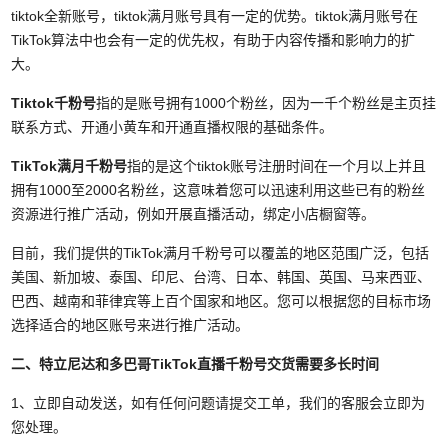
tiktok全新账号，tiktok满月账号具有一定的优势。
tiktok
满月账号在
TikTok算法中也会有一定的优先权，有助于内容传播和影响力的扩
大。
Tiktok千粉号
指的是账号拥有1000个粉丝，因为一千个粉丝是主页挂
联系方式、开通小黄车和开通直播权限的基础条件。
TikTok满月千粉号
指的是这个tiktok账号注册时间在一个月以上并且
拥有1000至2000名粉丝，这意味着您可以迅速利用这些已有的粉丝
资源进行推广活动，例如开展直播活动，绑定小店橱窗等。
目前，我们提供的TikTok满月千粉号可以覆盖的地区范围广泛，包括
美国、新加坡、泰国、印尼、台湾、日本、韩国、英国、马来西亚、
巴西、越南和菲律宾等上百个国家和地区。您可以根据您的目标市场
选择适合的地区账号来进行推广活动。
二、特立尼达和多巴哥TikTok直播千粉号
交货需要多长时间
1、立即自动发送，如有任何问题请提交工单，我们的客服会立即为
您处理。