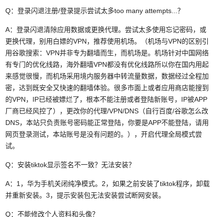
Q：登录闪退注册/登录提示尝试太多too many attempts...？
A：登录闪退清除应用数据或更换代理。尝试太多使用忘记密码，或
更换代理，别用白嫖的VPN，推荐使用机场。（机场与VPN的区别引
用谷歌搜索：VPN并非专为翻墙而生，而机场是。机场针对中国网络
有专门的优化线路，海外翻墙VPN都没有优化线路所以你在国内用起
来感觉很慢，而机场采用境内服务器中转流量数据，数据经过全程加
密，达到既安全又快速的翻墙体验。很多市面上或者应用商店能搜到
的VPN，IP已经被嫖烂了，根本不能注册或者登陆新账号，IP被APP
厂商已经风控了），更改你的代理/VPN/DNS（自行百度/谷歌怎么改
DNS，本站只负责账号密码能正常登陆，你要是APP不能登陆，请用
网页登录测试，本站账号是没有问题的。），开启代理全局模式尝
试。
Q：安装tiktok显示签名不一致？无法安装？
A：1，华为手机关闭纯净模式。2，如果之前安装了tiktok程序，卸载
并重新安装。3，提示安装包无法安装尝试断网安装。
Q：不能修改个人资料和头像？