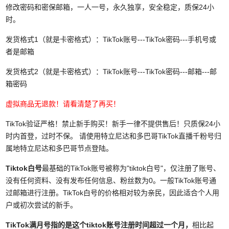
修改密码和密保邮箱，一人一号，永久独享，安全稳定，质保24小
时。
发货格式1（就是卡密格式）：TikTok账号---TikTok密码---手机号或
者是邮箱
发货格式2（就是卡密格式）：TikTok账号---TikTok密码---邮箱---邮
箱密码
虚拟商品无退款！请看清楚了再买！
TikTok验证严格！禁止新手购买！新手一律不提供售后！只质保24小
时内首登，过时不保。
请使用特立尼达和多巴哥TikTok直播千粉号归
属地特立尼达和多巴哥节点登陆。
Tiktok白号
最基础的TikTok账号被称为"tiktok白号"，仅注册了账号、
没有任何资料、没有发布任何信息、粉丝数为0。一般TikTok账号通
过邮箱进行注册。
TikTok白号
的价格相对较为亲民，因此适合个人用
户或初次尝试的新手。
TikTok满月号
指的是这个
tiktok
账号注册时间超过一个月，
相比起